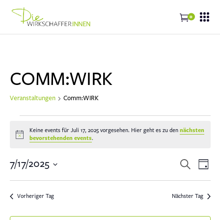
0
COMM:WIRK
Veranstaltungen
Comm:WIRK
VERANSTALTUNGEN
Keine events für Juli 17, 2025 vorgesehen. Hier geht es zu den
nächsten
FOR
Notice
bevorstehenden events
.
JULI
17,
VERANST
VER
7/17/2025
Suche
2025
Tag
ANS
SUCHE
Datum
NAV
UND
wählen.
ANSICHTE
Vorheriger Tag
Nächster Tag
NAVIGATI