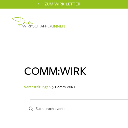
ZUM WIRK:LETTER
COMM:WIRK
Veranstaltungen
Comm:WIRK
VERANSTALTUNGEN
VERANSTALTUNGEN
Bitte
SUCHE
Schlüsselwort
eingeben.
UND