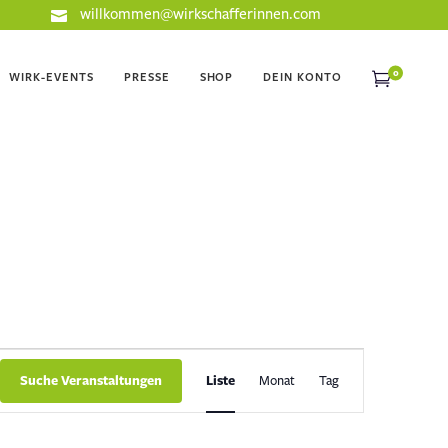
willkommen@wirkschafferinnen.com
0
WIRK-EVENTS
PRESSE
SHOP
DEIN KONTO
VERANSTALTUNG
ANSICHTEN-
Suche Veranstaltungen
Liste
Monat
Tag
NAVIGATION