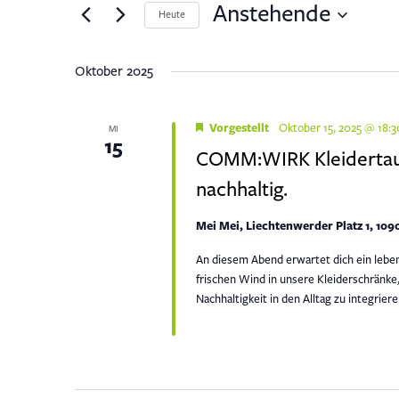
Suche
ANSICHTEN,
Anstehende
Heute
nach
NAVIGATION
Datum
Veranstaltungen
wählen.
Schlüsselwort.
Oktober 2025
Vorgestellt
Oktober 15, 2025 @ 18:3
MI
15
COMM:WIRK Kleidertaus
nachhaltig.
Mei Mei, Liechtenwerder Platz 1, 10
An diesem Abend erwartet dich ein lebe
frischen Wind in unsere Kleiderschränke,
Nachhaltigkeit in den Alltag zu integriere